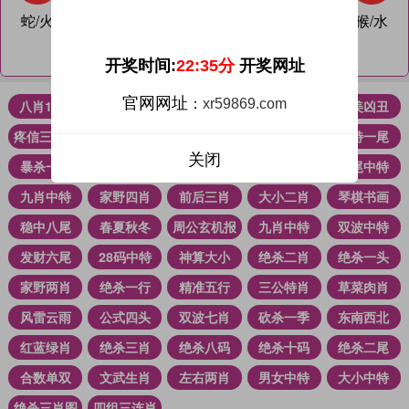
蛇/火
猴/火
兔/金
猪/土
蛇/木
狗/水
猴/水
2026222期 2026/08/10 22点35分 星期一
开奖时间:
22:35分
开奖网址
官网网址
：
xr59869.com
八肖16码
单双三尾
主防搏
玉女心经
吉美凶丑
疼信三国志
绝杀专区
单双两肖
单双中特
平特一尾
备用网址
：
mh37589.com
关闭
暴杀一波
独家三头
独家六肖
平特一肖
七尾中特
备用网址
：
mh35689.com
九肖中特
家野四肖
前后三肖
大小二肖
琴棋书画
收藏以上网址以便下次访问，如遇到网址打不开请
稳中八尾
春夏秋冬
周公玄机报
九肖中特
双波中特
关闭WiFi切换移动网络浏览
发财六尾
28码中特
神算大小
绝杀二肖
绝杀一头
家野两肖
绝杀一行
精准五行
三公特肖
草菜肉肖
风雷云雨
公式四头
双波七肖
砍杀一季
东南西北
红蓝绿肖
绝杀三肖
绝杀八码
绝杀十码
绝杀二尾
合数单双
文武生肖
左右两肖
男女中特
大小中特
绝杀三肖图
四组三连肖