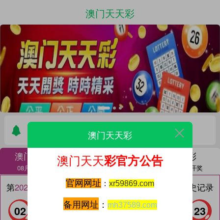
澳门天天彩
澳门天天彩
澳门天天彩
澳门天天彩
澳门天天彩
新澳彩
香港彩
澳门天天彩
澳门天天
彩
官方公告
08月10日开奖
08月10日开奖
08月11日开奖
官网网址
：
xr59869.com
第
2026221
期
距下期开奖：
21:21:36
查看历史记录
备用网址
：
mh37589.com
02
11
04
20
38
45
23